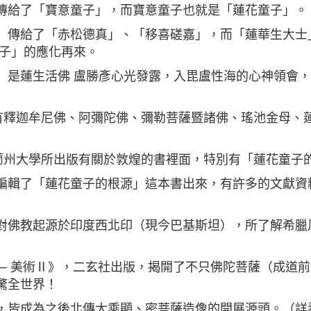
傳給了「寶意童子」，而寶意童子也就是「蓮花童子」。
」傳給了「赤松德真」、「移喜磋嘉」，而「蓮華生大士
童子」的應化再來。
】是蓮生活佛 盧勝彥心光發露，入毘盧性海的心神領會
，有釋迦牟尼佛、阿彌陀佛、彌勒菩薩暨諸佛、瑤池金母、
且蘭州大學所出版有關於敦煌的書裡面，特別有「蓮花童子
編輯了「蓮花童子的根源」這本書出來，有許多的文獻資
對佛教起源於印度西北印（現今巴基斯坦），所了解希臘
ダ─ 美術Ⅱ》，二玄社出版，揭開了不只佛陀菩薩（成道
驚全世界！
，皆成為之後北傳大乘顯、密菩薩造像的開展源頭。（詳看