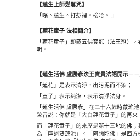
【
蓮生上師髮鬘咒
】
「
嗡。蓮生。打惹裡。梭哈。
」
【蓮花童子 法相簡介】
「蓮花童子」頭戴五佛寶冠（法王冠），
明。
【蓮生活佛 盧勝彥法王寶貴法語開示－
「蓮花」是表示清淨，出污泥而不染；
「童子」表示純潔，表示清淨法身。
「蓮生活佛 盧勝彥」在二十六歲時蒙瑤
聲音說：你就是「大白蓮花童子」的再來
而「蓮花童子」的來歷是第十三地的佛；
為「摩訶雙蓮池」。「阿彌陀佛」是西方