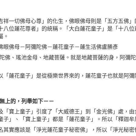
吉祥一切佛母心尊」的化生，佛眼佛母則是「五方五佛」
十八位蓮花尊者」的統稱。「大白蓮花童子」是「十八位
屬。
佛眼佛母－阿彌陀佛－蓮花童子－蓮生活佛盧勝彥
彌陀佛、瑤池金母、地藏菩薩。就是地藏菩薩的身，阿彌
以「蓮花童子」是從極樂世界來的，蓮花童子也就是阿彌
高無上的，列舉如下－－
及「寶上童子」引度了「大威德王」到「金光佛」處，由
童子」、「寶上童子」都是「蓮花童子」。所以「釋迦牟
名其實應該是「淨光蓮花童子秘密佛」，所以「淨光秘密