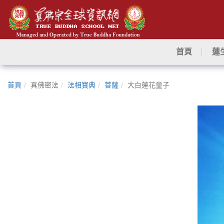
首頁
蓮
首頁
真佛密法
法相寶典
菩薩
大白蓮花童子