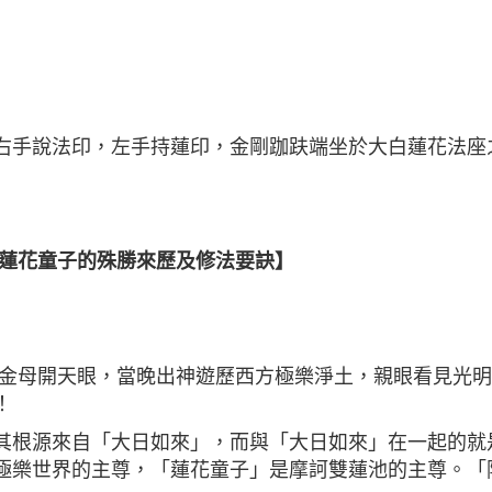
右手說法印，左手持蓮印，金剛跏趺端坐於大白蓮花法座
－蓮花童子的殊勝來歷及修法要訣】
池金母開天眼，當晚出神遊歷西方極樂淨土，親眼看見光
！
其根源來自「大日如來」，而與「大日如來」在一起的就
極樂世界的主尊，「蓮花童子」是摩訶雙蓮池的主尊。「