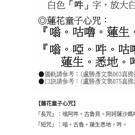
【蓮花童子心咒】
「長咒」：嗡阿吽。古魯貝。阿訶薩沙媽
「短咒」：嗡。古魯。蓮生悉地。吽。