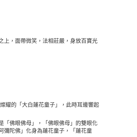
之上，面帶微笑，法相莊嚴，身放百寶光
明燦耀的「大白蓮花童子」，此時耳邊響起
是「佛眼佛母」，「佛眼佛母」的雙眼化
阿彌陀佛」化身為蓮花童子，「蓮花童