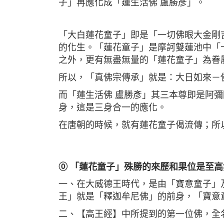
子」再應化成「蓮生活佛 盧勝彥」。
「大白蓮花童子」即是「一切佛眼大金剛
的化生。「蓮花童子」是摩訶雙蓮池中「
之外，更有無盡無量的「蓮花童子」為眷
所以，「真佛宗傳承」就是：大日如來－
而「蓮生活佛 盧勝彥」其三本尊即是阿
身，這是三身合一的應化。
在唐朝的時候，就有蓮花童子偈流傳；所
⓪ 「蓮花童子」殊勝的來歷和果位是至
一、在大威德王時代，是由「寶意童子」
王」就是「釋迦牟尼佛」的前身，「寶意
二、【高王經】中所提到的第一位佛，全