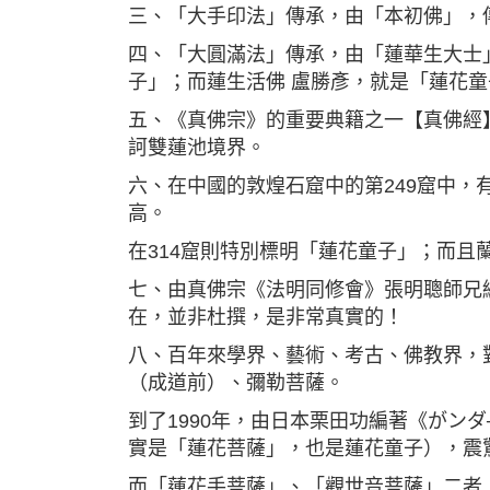
三、「大手印法」傳承，由「本初佛」，
四、「大圓滿法」傳承，由「蓮華生大士
子」；而蓮生活佛 盧勝彥，就是「蓮花
五、《真佛宗》的重要典籍之一【真佛經
訶雙蓮池境界。
六、在中國的敦煌石窟中的第249窟中
高。
在314窟則特別標明「蓮花童子」；而
七、由真佛宗《法明同修會》張明聰師兄
在，並非杜撰，是非常真實的！
八、百年來學界、藝術、考古、佛教界，
（成道前）、彌勒菩薩。
到了1990年，由日本栗田功編著《がン
實是「蓮花菩薩」，也是蓮花童子），震
而「蓮花手菩薩」、「觀世音菩薩」二者