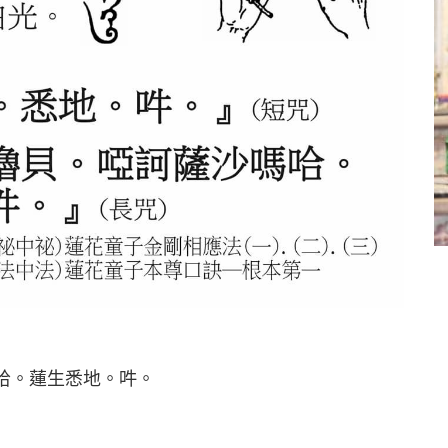
哈。蓮生悉地。吽。