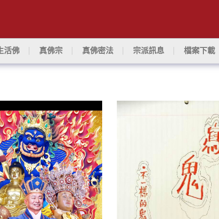
生活佛
真佛宗
真佛密法
宗派訊息
檔案下載