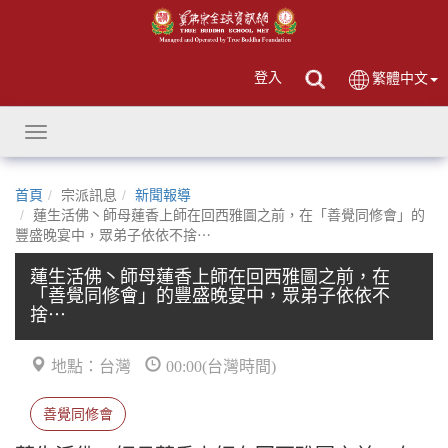
登入
繁體中文
Toggle
navigation
首頁
宗派訊息
新聞報導
蓮生活佛丶師母蓮香上師在回西雅圖之前，在「善覺同修會」的
豐盛晚宴中，眾弟子依依不捨⋯
蓮生活佛丶師母蓮香上師在回西雅圖之前，在
「善覺同修會」的豐盛晚宴中，眾弟子依依不
捨⋯
地點：台灣
00:00(台灣時間)
善覺同修會