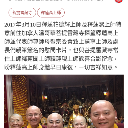
菩提雷藏寺
釋蓮高上師
2017年3月10日釋蓮花德輝上師及釋蓮潔上師特
意前往加拿大溫哥華菩提雷藏寺探望釋蓮高上
師並代表師尊師母暨宗委會致上蓮寧上師及處
長們親筆簽名的慰問卡片，也與菩提雷藏寺常
住上師釋蓮聞上師釋蓮現上師歡喜合影留念，
盼釋蓮高上師身體早日康復，ㄧ切吉祥如意。