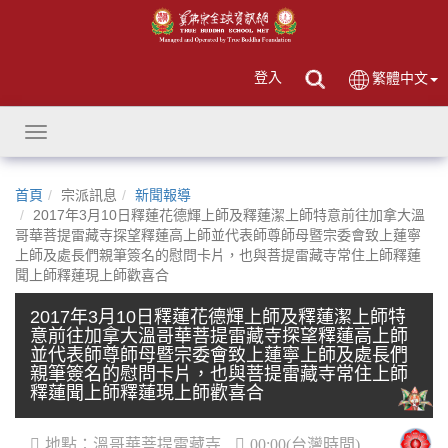
登入
繁體中文
Toggle
navigation
首頁
宗派訊息
新聞報導
2017年3月10日釋蓮花德輝上師及釋蓮潔上師特意前往加拿大溫
哥華菩提雷藏寺探望釋蓮高上師並代表師尊師母暨宗委會致上蓮寧
上師及處長們親筆簽名的慰問卡片，也與菩提雷藏寺常住上師釋蓮
聞上師釋蓮現上師歡喜合
2017年3月10日釋蓮花德輝上師及釋蓮潔上師特
意前往加拿大溫哥華菩提雷藏寺探望釋蓮高上師
並代表師尊師母暨宗委會致上蓮寧上師及處長們
親筆簽名的慰問卡片，也與菩提雷藏寺常住上師
釋蓮聞上師釋蓮現上師歡喜合
地點：溫哥華菩提雷藏寺
00:00(台灣時間)