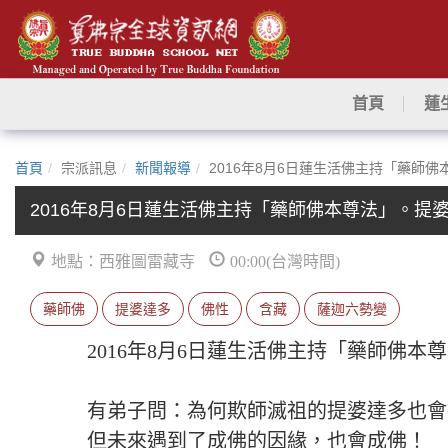
首頁
蓮
首頁
宗派訊息
新聞報導
2016年8月6日蓮生活佛主持「藥
2016年8月6日蓮生活佛主持「藥師佛本尊法」。
地點：西雅圖雷藏寺
00:00(台灣時間)
藥師佛
提婆達多
佛性
含藏
薩迦六勢變
2016年8月6日蓮生活佛主持「藥師佛
有弟子問：為何欺師滅祖的提婆達多也會
但未來遇到了成佛的因緣，也會成佛！