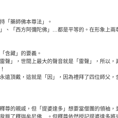
寺主持「藥師佛本尊法」。
」、「西方阿彌陀佛」…都是平等的。在形象上兩
「含藏」的要義。
雷聲」，世間上最大的聲音就是「雷聲」，所以，
！
永遠頂戴，這就是「因」，因為禮拜了四位師父，
釋尊的親戚，但「提婆達多」想要當僧團的領袖，
背叛了釋迦牟尼佛…。但釋尊依然授記提婆達多將