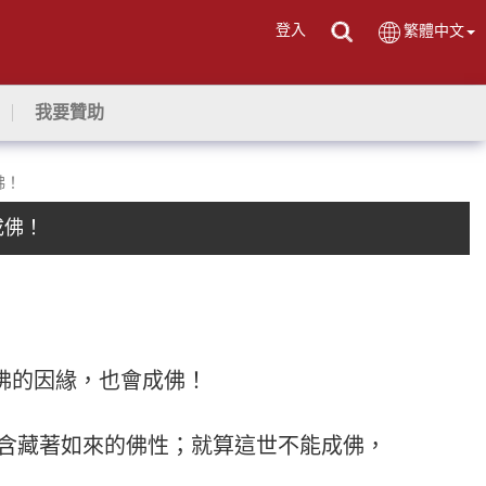
登入
繁體中文
我要贊助
佛！
成佛！
成佛的因緣，也會成佛！
是含藏著如來的佛性；就算這世不能成佛，