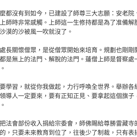
麼都沒有到如今，已建設了師尊三大志願：安老院
上師時非常感觸。上師這一生修持都是為了准備解
沙漠的沙被風一吹就沒了。
處長關懷僧眾，是從僧眾開始來培育。規劃也剛剛
都是無上的法門、解脫的法門。蓮僧上師是督察處
。
要學習，就從你我做起，力行呼喚全世界。舉辦各
領導人一定要來，要有正知正見、要拿起這個旗子
。
把法會部份收入捐給宗委會，師佛賜給尊勝雷藏寺
的，只要未來教育到位了，往後少了制裁，只有表