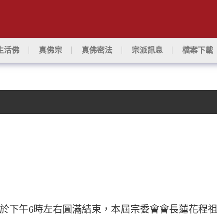
生活佛
真佛宗
真佛密法
宗派訊息
檔案下載
流會於下午6時左右圓滿結束，本屆宗委會會長蓮花程