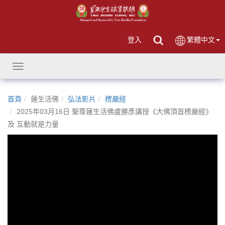
登入
繁體中文
Toggle
navigation
首頁
蓮生活佛
弘法影片
楞嚴經
2025年03月16日 聖尊蓮生活佛盧勝彥講授《大佛頂首楞嚴經》
及 互動就是力量