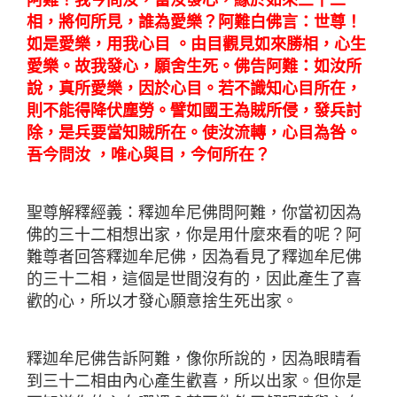
阿難！我今問汝，當汝發心，緣於如來三十二
相，將何所見，誰為愛樂？阿難白佛言：世尊！
如是愛樂，用我心目 。由目觀見如來勝相，心生
愛樂。故我發心，願舍生死。佛告阿難：如汝所
說，真所愛樂，因於心目。若不識知心目所在，
則不能得降伏塵勞。譬如國王為賊所侵，發兵討
除，是兵要當知賊所在。使汝流轉，心目為咎。
吾今問汝 ，唯心與目，今何所在？
聖尊解釋經義：釋迦牟尼佛問阿難，你當初因為
佛的三十二相想出家，你是用什麼來看的呢？阿
難尊者回答釋迦牟尼佛，因為看見了釋迦牟尼佛
的三十二相，這個是世間沒有的，因此產生了喜
歡的心，所以才發心願意捨生死出家。
釋迦牟尼佛告訴阿難，像你所說的，因為眼睛看
到三十二相由內心產生歡喜，所以出家。但你是