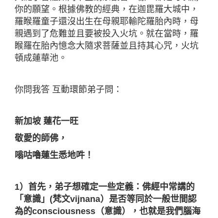
你的願望。根據佛教的經典，在迦毘羅大城中，
羅睺羅童子還沒出生在母親耶輸陀羅胎內時，母
親遇到了危難並且要被投入火坑。就在當時，羅
睺羅在胎內憶念大隨求菩薩並且持其心咒，火坑
頓成蓮華池。
你問我答 互動環節弟子問：
新加坡 蓮花一旺
敬愛的師佛，
嗡咕嚕蓮生悉地吽！
1）首先，弟子想確定一些定義：佛經中常講的
「意識」(梵文vijnana）是否等同於一般世間認
為的consciousness（意識），也就是我們腦海