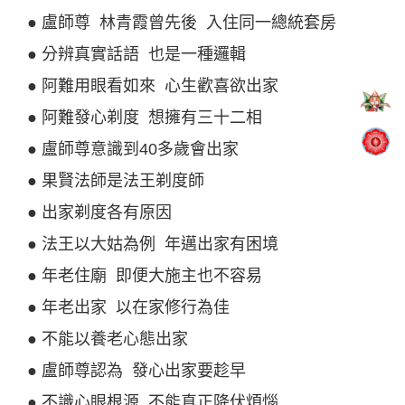
● 盧師尊 林青霞曾先後 入住同一總統套房
● 分辨真實話語 也是一種邏輯
● 阿難用眼看如來 心生歡喜欲出家
● 阿難發心剃度 想擁有三十二相
● 盧師尊意識到40多歲會出家
● 果賢法師是法王剃度師
● 出家剃度各有原因
● 法王以大姑為例 年邁出家有困境
● 年老住廟 即便大施主也不容易
● 年老出家 以在家修行為佳
● 不能以養老心態出家
● 盧師尊認為 發心出家要趁早
● 不識心眼根源 不能真正降伏煩惱