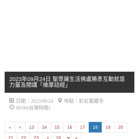
2023年09月24日 聖尊蓮生活佛盧勝彥互動就是
力量及開講「維摩詰經」
日期：2023/09/24
地點：彩虹雷藏寺
00:00(台灣時間)
First
Next
«
<
13
14
15
16
17
18
19
20
Previous
Last
21
22
23
>
»