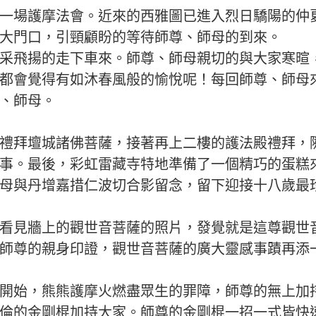
一場護摩法會。近來的西雅圖已進入烈日驕陽的仲
大門口，引頸顧盼的等待師尊、師母的到來。
采飛揚的走下車來。師尊、師母親切的與大家寒暄
都會覺得有如沐春風般的愉悅呢！每回師尊、師母
、師母。
禮拜壇城諸佛菩薩，接著再上二樓的護法殿禮拜，
事。最後，彩虹雷藏寺特地準備了一個精巧的蛋糕
母與丹增嘉措仁波切合影留念，留下迎接十八歲最
看見牆上的觀世音菩薩的照片，發覺就是這尊觀世
師尊的親身印證，觀世音菩薩的廣大靈感事蹟再添
開始，熊熊護摩火燃盡眾生的罪障，師尊的無上加
倫的金剛棍加持大家。師尊的金剛棍一招一式皆快