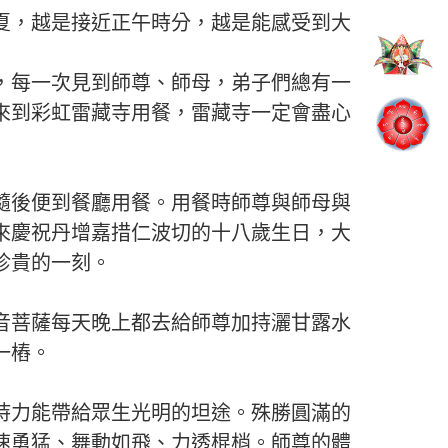
夏，越是接近正午時分，越是能感受到大
，每一次見到師尊、師母，弟子們總有一
來到彩虹雷藏寺用餐，雷藏寺一定會盡心
隨後便到餐廳用餐。用餐時師尊與師母與
來慶祝丹增嘉措仁波切的十八歲生日，大
珍貴的一刻。
音菩薩每天晚上都去給師尊加持灑甘露水
一樁。
持力能帶給眾生光明的坦途。殊勝圓滿的
速勇猛、舞動如飛、力透棍梢。師尊的體