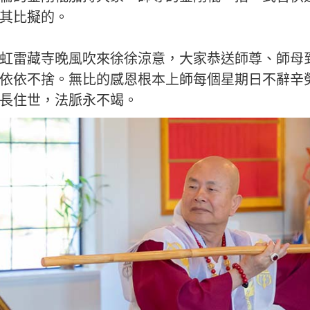
其比擬的。
虹雷藏寺晚風吹來徐徐涼意，大家恭送師尊、師母
依依不捨。無比的感恩根本上師每個星期日不辭辛
長住世，法脈永不竭。