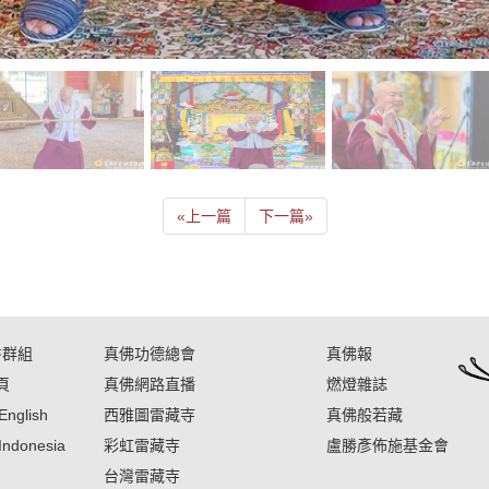
«
上一篇
下一篇
»
書群組
真佛功德總會
真佛報
頁
真佛網路直播
燃燈雜誌
English
西雅圖雷藏寺
真佛般若藏
Indonesia
彩虹雷藏寺
盧勝彥佈施基金會
台灣雷藏寺