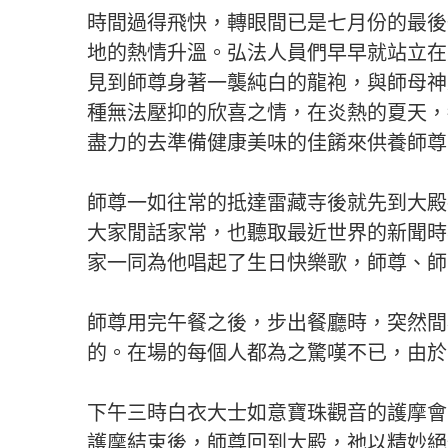
時間過得飛快，轉眼間已是七月份的最後
地的熱情升溫。弘法人員們早早就站立在
見到師尊身著一襲純白的龍袍，與師母神
種無法壓抑的欣喜之情，在炎熱的夏天，
盡力的去準備健康美味的佳餚來供養師尊
師尊一如往常的抵達雷藏寺後就先到大殿
大家閒話家常，也聽取最近世界的新聞時
家一同為他唱起了生日快樂歌，師尊、師
師尊用完午餐之後，步出餐廳時，突然間
的。在場的每個人都為之驚嘆不已，由於
下午三時白衣大士如意寶珠觀音的護摩會
護摩結束後，師尊回到大殿，祂以精妙絕