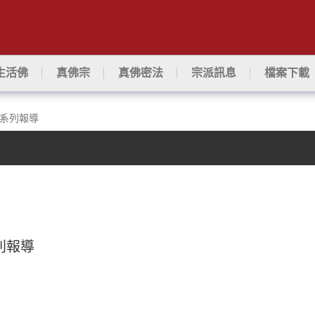
生活佛
真佛宗
真佛密法
宗派訊息
檔案下載
之系列報導
列報導