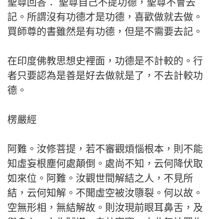
聖尊回答： 聖尊自己不提功德，聖尊不會去
記。所謂沒有功德才是功德，喜歡做就去做。
買師尊的書雖然是有功德，但是不需要去記。
在印度佛教思想史裡面，功德是不計較的。行
者只要認為是善是好去做就是了，不去計較功
德。
楞嚴經
阿難。汝修菩提，若不審觀煩惱根本，則不能
知虛妄根塵何處顛倒。處尚不知，云何降伏取
如來位。阿難。汝觀世間解結之人，不見所
結，云何知解。不聞虛空被汝隳裂。何以故。
空無形相，無結解故。則汝現前眼耳鼻舌，及