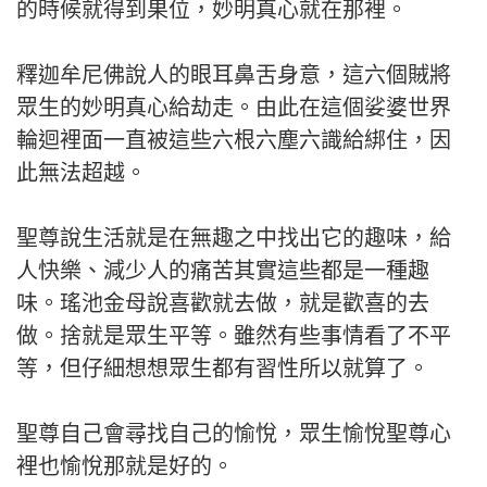
的時候就得到果位，妙明真心就在那裡。
釋迦牟尼佛說人的眼耳鼻舌身意，這六個賊將
眾生的妙明真心給劫走。由此在這個娑婆世界
輪迴裡面一直被這些六根六塵六識給綁住，因
此無法超越。
聖尊說生活就是在無趣之中找出它的趣味，給
人快樂、減少人的痛苦其實這些都是一種趣
味。瑤池金母說喜歡就去做，就是歡喜的去
做。捨就是眾生平等。雖然有些事情看了不平
等，但仔細想想眾生都有習性所以就算了。
聖尊自己會尋找自己的愉悅，眾生愉悅聖尊心
裡也愉悅那就是好的。