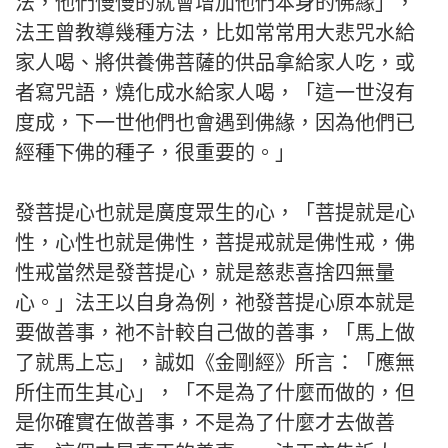
法，他們慢慢的就會增加他們本身的佛緣」，
法王曾教導幾種方法，比如常常用大悲咒水給
家人喝、將供養佛菩薩的供品拿給家人吃，或
者寫咒語，燒化成水給家人喝，「這一世沒有
度成，下一世他們也會遇到佛緣，因為他們已
經種下佛的種子，很重要的。」
發菩提心也就是廣度眾生的心，「菩提就是心
性，心性也就是佛性，菩提戒就是佛性戒，佛
性戒當然是發菩提心，就是慈悲喜捨四無量
心。」法王以自身為例，祂發菩提心原本就是
要做善事，祂不計較自己做的善事，「馬上做
了就馬上忘」，誠如《金剛經》所言：「應無
所住而生其心」，「不是為了什麼而做的，但
是你確實在做善事，不是為了什麼才去做善