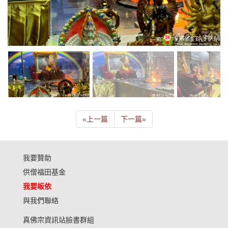
«
上一篇
下一篇
»
我要贊助
供僧福田基金
我要皈依
與我們聯絡
真佛宗資訊站臉書群組