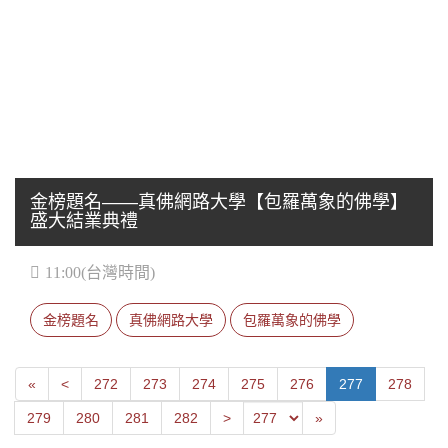
金榜題名——真佛網路大學【包羅萬象的佛學】
盛大結業典禮
11:00(台灣時間)
金榜題名
真佛網路大學
包羅萬象的佛學
First
Next
«
<
272
273
274
275
276
277
278
Previous
Last
279
280
281
282
>
»