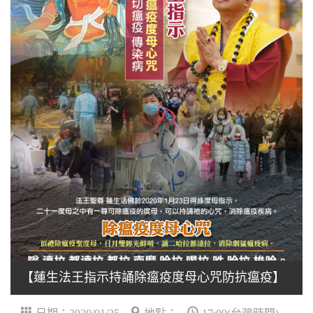
【蓮生法王指示持誦除瘟疫度母心咒防抗瘟疫】
日期：2020/01/25
地點：
17:00(台灣時間)