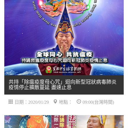
共持「除瘟疫度母心咒」迴向新型冠狀病毒肺炎
疫情停止擴散蔓延 盡速止息
日期：2020/01/29
地點：
09:00(台灣時間)