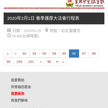
2020年2月1日 春季護摩大法會行程表
日期：2020/01/20
地點：彩虹雷藏寺
00:00(台灣時間)
First
Next
«
<
91
92
93
94
95
96
97
98
Previous
Last
99
100
101
>
»
我要贊助
供僧福田基金
我要皈依
與我們聯絡