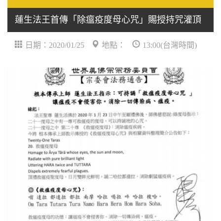
蓮生法王首傳「除瘟疫度母心咒」賜授持咒灌頂
日期：2020/01/25
地點：
13:00(台灣時間)