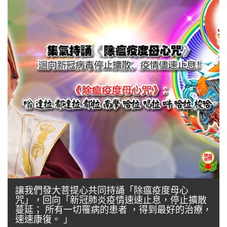
讓我們發大菩提心共同持誦「除瘟疫度母心
咒」，回向「新冠肺炎疫情速速止息，停止擴散
蔓延； 所有一切罹病的患者 ，得到最好的治療，
速速康復。 」