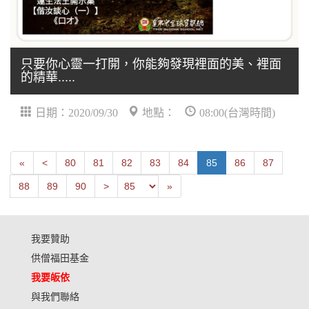
只要你心靈一打開，你能夠發現裡面的美、裡面
的精華.....
日期：2020/09/30
地點：
08:00(台灣時間)
First
Next
«
<
80
81
82
83
84
85
86
87
Previous
Last
88
89
90
>
»
我要贊助
供僧福田基金
我要皈依
與我們聯絡