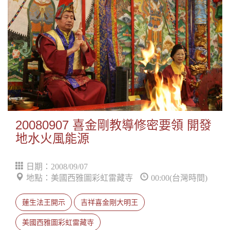
20080907 喜金剛教導修密要領 開發
地水火風能源
日期：2008/09/07
地點：美國西雅圖彩虹雷藏寺
00:00(台灣時間)
蓮生法王開示
吉祥喜金剛大明王
美國西雅圖彩虹雷藏寺