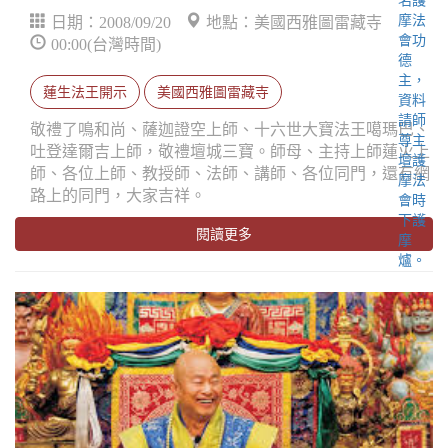
日期：2008/09/20
地點：美國西雅圖雷藏寺
00:00(台灣時間)
蓮生法王開示
美國西雅圖雷藏寺
敬禮了鳴和尚、薩迦證空上師、十六世大寶法王噶瑪巴、
吐登達爾吉上師，敬禮壇城三寶。師母、主持上師蓮火上
師、各位上師、教授師、法師、講師、各位同門，還有網
路上的同門，大家吉祥。
閱讀更多