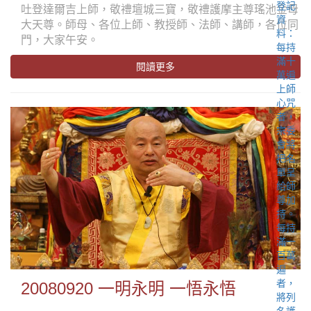
吐登達爾吉上師，敬禮壇城三寶，敬禮護摩主尊瑤池金母
大天尊。師母、各位上師、教授師、法師、講師，各位同
門，大家午安。
閱讀更多
20080920 一明永明 一悟永悟