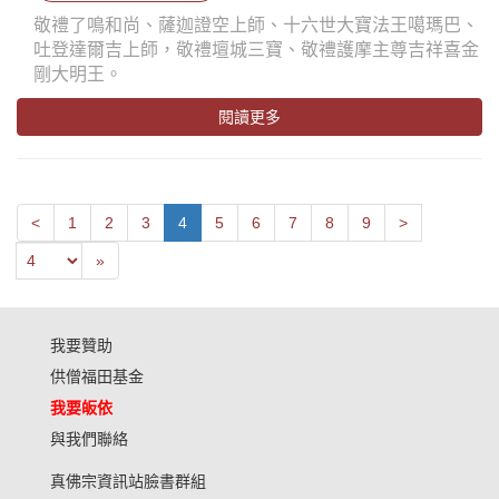
敬禮了鳴和尚、薩迦證空上師、十六世大寶法王噶瑪巴、
吐登達爾吉上師，敬禮壇城三寶、敬禮護摩主尊吉祥喜金
剛大明王。
閱讀更多
Next
Previous
<
1
2
3
4
5
6
7
8
9
>
Last
»
我要贊助
供僧福田基金
我要皈依
與我們聯絡
真佛宗資訊站臉書群組