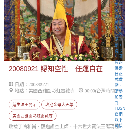
20080921 認知空性 任運自在
日期：2008/09/21
地點：美國西雅圖彩虹雷藏寺
00:00(台灣時間)
蓮生法王開示
瑤池金母大天尊
美國西雅圖彩虹雷藏寺
敬禮了鳴和尚、薩迦證空上師、十六世大寶法王噶瑪巴、