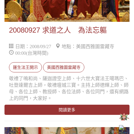
20080927 求道之人 為法忘軀
日期：2008/09/27
地點：美國西雅圖雷藏寺
00:00(台灣時間)
蓮生法王開示
美國西雅圖雷藏寺
敬禮了鳴和尚、薩迦證空上師、十六世大寶法王噶瑪巴、
吐登達爾吉上師，敬禮壇城三寶。主持上師德輝上師、師
母、各位上師、教授師、各位法師、各位同門，還有網路
上的同門，大家好。
閱讀更多