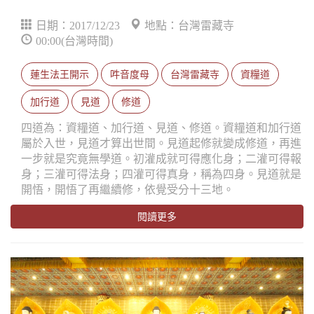
日期：2017/12/23
地點：台灣雷藏寺
00:00(台灣時間)
蓮生法王開示
吽音度母
台灣雷藏寺
資糧道
加行道
見道
修道
四道為：資糧道、加行道、見道、修道。資糧道和加行道
屬於入世，見道才算出世間。見道起修就變成修道，再進
一步就是究竟無學道。初灌成就可得應化身；二灌可得報
身；三灌可得法身；四灌可得真身，稱為四身。見道就是
開悟，開悟了再繼續修，依覺受分十三地。
閱讀更多