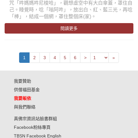
咒「吽媽媽吽尼梭哈」，觀想虛空中有大白傘蓋，罩住自
己。睡覺時，唸「嗡阿吽」，放出白、紅、藍三光，再唸
「棒」，結成一個網，罩住整個床(家)。
閱讀更多
Previous
Last
1
2
3
4
5
6
>
»
我要贊助
供僧福田基金
我要皈依
與我們聯絡
真佛宗資訊站臉書群組
Facebook粉絲專頁
TBSN Facebook English