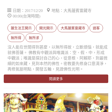
日期：2017/12/20
地點：大馬蓮賓雷藏寺
00:00(台灣時間)
蓮生法王開示
開光開示
大馬蓮賓雷藏寺
過客
無所得
無所求
沒人能在世間得到甚麼，以無所得故，立斷煩惱，就能成
就佛菩薩。 佛教有中觀派與唯識派：空、假、中，形成
中觀派；唯識是探討自己的心，從意根、阿賴耶，到最微
細的如來藏，見到本然的佛性。密教要先修身口意清淨，
再修氣脈明點，開發五輪，見證佛性光明。
閱讀更多