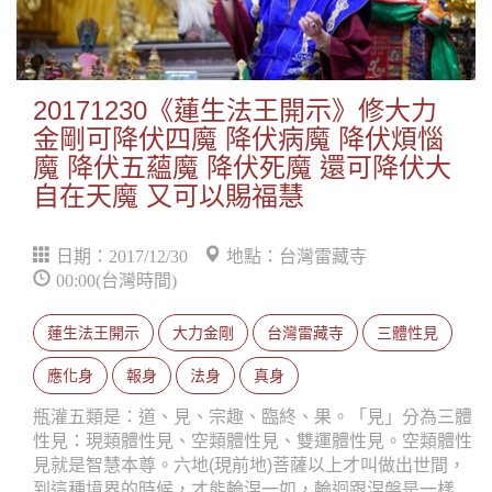
20171230《蓮生法王開示》修大力
金剛可降伏四魔 降伏病魔 降伏煩惱
魔 降伏五蘊魔 降伏死魔 還可降伏大
自在天魔 又可以賜福慧
日期：2017/12/30
地點：台灣雷藏寺
00:00(台灣時間)
蓮生法王開示
大力金剛
台灣雷藏寺
三體性見
應化身
報身
法身
真身
瓶灌五類是：道、見、宗趣、臨終、果。「見」分為三體
性見：現類體性見、空類體性見、雙運體性見。空類體性
見就是智慧本尊。六地(現前地)菩薩以上才叫做出世間，
到這種境界的時候，才能輪涅一如，輪迴跟涅槃是一樣