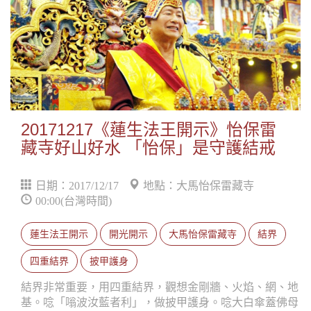
20171217《蓮生法王開示》怡保雷
藏寺好山好水 「怡保」是守護結戒
日期：2017/12/17
地點：大馬怡保雷藏寺
00:00(台灣時間)
蓮生法王開示
開光開示
大馬怡保雷藏寺
結界
四重結界
披甲護身
結界非常重要，用四重結界，觀想金剛牆、火焰、網、地
基。唸「嗡波汝藍者利」，做披甲護身。唸大白傘蓋佛母