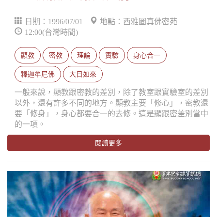
日期：1996/07/01
地點：西雅圖真佛密苑
12:00(台灣時間)
顯教
密教
理論
實驗
身心合一
釋迦牟尼佛
大日如來
一般來說，顯教跟密教的差別，除了教室跟實驗室的差別
以外，還有許多不同的地方。顯教主要「修心」，密教還
要「修身」，身心都要合一的去修。這是顯跟密差別當中
的一項。
閱讀更多