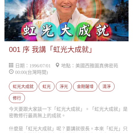
001 序 我講「虹光大成就」
日期：1996/07/01
地點：美國西雅圖真佛密苑
00:00(台灣時間)
虹光大成就
虹光
淨光
金剛薩埵
清淨
修行
今天要跟大家談一下「虹光大成就」。「虹光大成就」是
密教修行最高無上的成就。
什麼是「虹光大成就」呢？要講就很長。本來「虹光」只