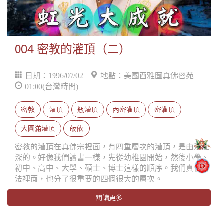
004 密教的灌頂（二）
日期：1996/07/02
地點：美國西雅圖真佛密苑
01:00(台灣時間)
密教
灌頂
瓶灌頂
內密灌頂
密灌頂
大圓滿灌頂
皈依
密教的灌頂在真佛宗裡面，有四重層次的灌頂，是由淺往
深的。好像我們讀書一樣，先從幼稚園開始，然後小學、
初中、高中、大學、碩士、博士這樣的順序。我們真佛密
法裡面，也分了很重要的四個很大的層次。
閱讀更多