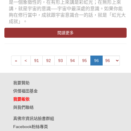
是一個象徵性的，在有形上來講是彩虹光；在無形上來
講，就是宇宙的意識──宇宙中最深處的意識。如果你能
夠在修行當中，成就跟宇宙意識合一的話，就是「虹光大
成就」。
閱讀更多
First
Next
«
<
91
92
93
94
95
96
我要贊助
供僧福田基金
我要皈依
與我們聯絡
真佛宗資訊站臉書群組
Facebook粉絲專頁