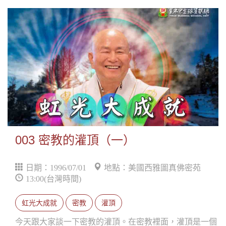
003 密教的灌頂（一）
日期：1996/07/01
地點：美國西雅圖真佛密苑
13:00(台灣時間)
虹光大成就
密教
灌頂
今天跟大家談一下密教的灌頂。在密教裡面，灌頂是一個