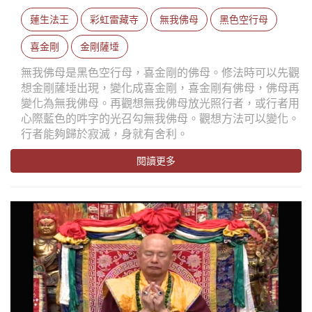
蓮生法王
彩虹雷藏寺
無我佛母
黑色空行母
喜金剛
金剛薩埵
無我佛母是黑色空行母，喜金剛的佛母。修法時可以先觀
想金剛薩埵出現，變化成喜金剛，喜金剛有佛母，佛母再
變化為無我佛母。再觀想無我佛母放光照行者，或行者用
心際藍色的吽字的光召勾無我佛母。觀想方法可以變化。
行者能夠歸於寂滅，身就有舍利。
閱讀更多