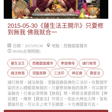
2015-05-30《蓮生法王開示》只要修
到無我 佛我就合一
日期：2015/05/30
地點：西雅圖雷藏寺
00:00(台灣時間)
蓮生法王
西雅圖雷藏寺
準提佛母
諸行無常
諸法無我
涅盤寂靜
三法印
神足通
寶座法
諸行無常、諸法無我、涅盤寂靜是佛的三法印。在整個宇
宙的天心裡都是無我的。只要修到無我的境界，可以跟宇
宙融合。行者必須常做【無我】想。修密法者欲得到【神
足通】，唯修【寶座法】可得之。如此元神出入時，皆有
寶座托住，可以天上地下任遨遊，十方佛國皆可去。