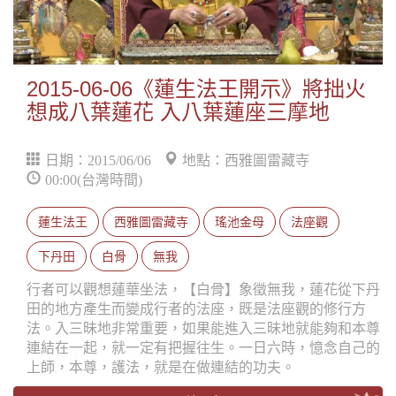
2015-06-06《蓮生法王開示》將拙火
想成八葉蓮花 入八葉蓮座三摩地
日期：2015/06/06
地點：西雅圖雷藏寺
00:00(台灣時間)
蓮生法王
西雅圖雷藏寺
瑤池金母
法座觀
下丹田
白骨
無我
行者可以觀想蓮華坐法，【白骨】象徵無我，蓮花從下丹
田的地方產生而變成行者的法座，既是法座觀的修行方
法。入三昧地非常重要，如果能進入三昧地就能夠和本尊
連結在一起，就一定有把握往生。一日六時，憶念自己的
上師，本尊，護法，就是在做連結的功夫。