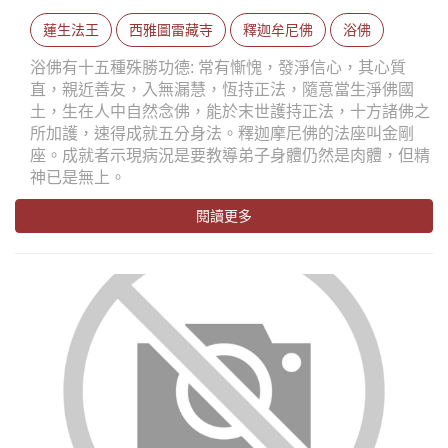
蓮生法王
西雅圖雷藏寺
釋迦牟尼佛
浴佛
浴佛有十五種殊勝功德: 常有慚愧，發淨信心，其心質
直，親近善友，入無漏慧，恆持正法，隨意當生淨佛國
土，生在人中自然念佛，能於末世護持正法，十方諸佛之
所加護，速得成就五分身法。釋迦摩尼佛的法座叫金剛
座。成就者示現病況是要教導弟子身體仍然是肉體，但精
神已是無上。
閱讀更多