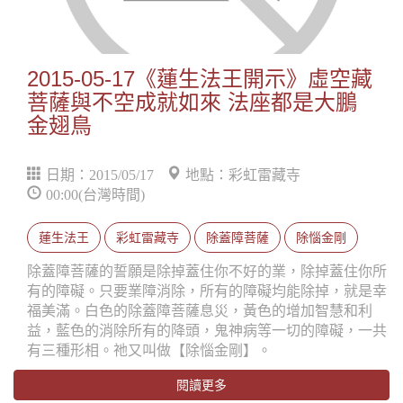
2015-05-17《蓮生法王開示》虛空藏
菩薩與不空成就如來 法座都是大鵬
金翅鳥
日期：2015/05/17
地點：彩虹雷藏寺
00:00(台灣時間)
蓮生法王
彩虹雷藏寺
除蓋障菩薩
除惱金剛
除蓋障菩薩的誓願是除掉蓋住你不好的業，除掉蓋住你所
有的障礙。只要業障消除，所有的障礙均能除掉，就是幸
福美滿。白色的除蓋障菩薩息災，黃色的增加智慧和利
益，藍色的消除所有的降頭，鬼神病等一切的障礙，一共
有三種形相。祂又叫做【除惱金剛】。
閱讀更多