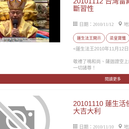
20101112 
斷習性
日期：2010/11/12
地
蓮生法王開示
梁皇寶懺
<蓮生法王2010年11月
敬禮了鳴和尚、薩迦證空上
一切諸尊！
閱讀更多
20101110 
大吉大利
日期：2010/11/10
地