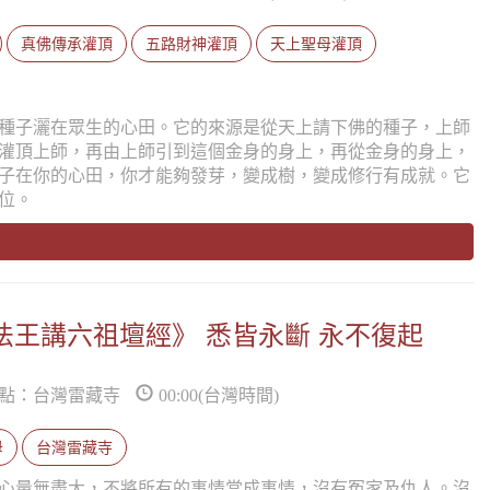
真佛傳承灌頂
五路財神灌頂
天上聖母灌頂
種子灑在眾生的心田。它的來源是從天上請下佛的種子，上師
灌頂上師，再由上師引到這個金身的身上，再從金身的身上，
子在你的心田，你才能夠發芽，變成樹，變成修行有成就。它
位。
蓮生法王講六祖壇經》 悉皆永斷 永不復起
點：台灣雷藏寺
00:00(台灣時間)
母
台灣雷藏寺
心量無盡大，不將所有的事情當成事情，沒有冤家及仇人。沒