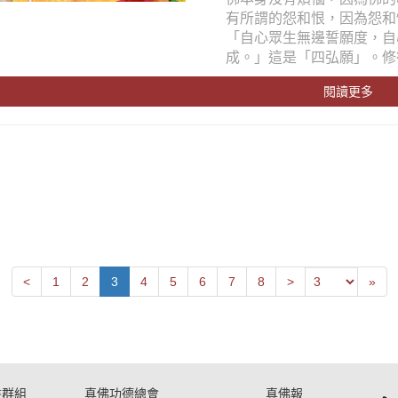
有所謂的怨和恨，因為怨和
「自心眾生無邊誓願度，自
成。」這是「四弘願」。修
閱讀更多
Next
Previous
Las
<
1
2
3
4
5
6
7
8
>
»
書群組
真佛功德總會
真佛報