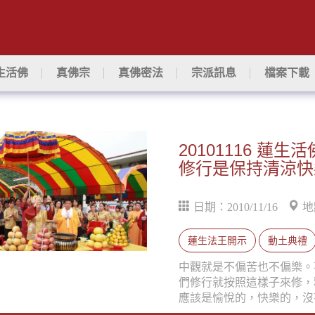
生活佛
真佛宗
真佛密法
宗派訊息
檔案下載
20101116 
修行是保持清涼快
日期：2010/11/16
地
蓮生法王開示
動土典禮
中觀就是不偏苦也不偏樂。
們修行就按照這樣子來修，
應該是愉悅的，快樂的，沒