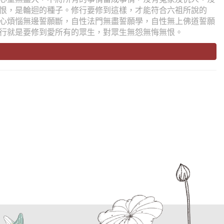
恨，是輪迴的種子。修行要修到這樣，才能符合六祖所說的
心煩惱無邊誓願斷，自性法門無盡誓願學，自性無上佛道誓願
行就是要修到愛所有的眾生，對眾生無怨無悔無恨。
t