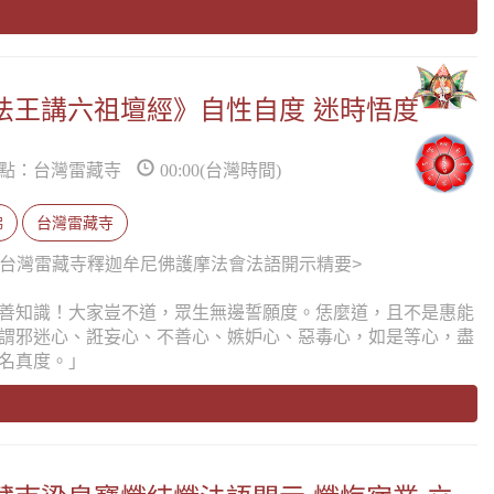
《蓮生法王講六祖壇經》自性自度 迷時悟度
點：台灣雷藏寺
00:00(台灣時間)
佛
台灣雷藏寺
13日台灣雷藏寺釋迦牟尼佛護摩法會法語開示精要>
善知識！大家豈不道，眾生無邊誓願度。恁麼道，且不是惠能
謂邪迷心、誑妄心、不善心、嫉妒心、惡毒心，如是等心，盡
名真度。」