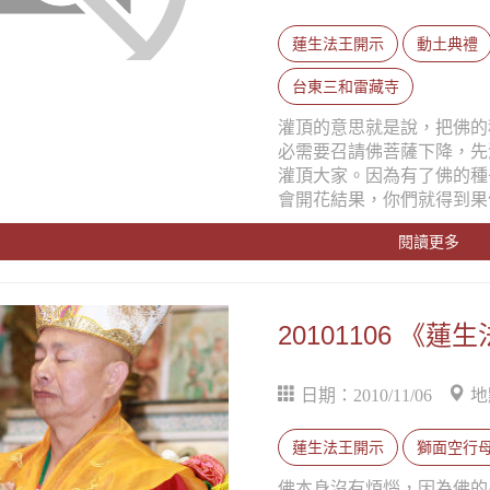
蓮生法王開示
動土典禮
台東三和雷藏寺
灌頂的意思就是說，把佛的
必需要召請佛菩薩下降，先
灌頂大家。因為有了佛的種
會開花結果，你們就得到果
閱讀更多
20101106 《
日期：2010/11/06
地
蓮生法王開示
獅面空行
佛本身沒有煩惱，因為佛的