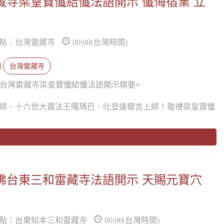
台灣雷藏寺梁皇寶懺結懺法語開示 懺悔宿業 立
點：台灣雷藏寺
00:00(台灣時間)
台灣雷藏寺
12日台灣雷藏寺梁皇寶懺結懺法語開示精要>
師、十六世大寶法王噶瑪巴、吐登達爾吉上師！敬禮梁皇寶懺
蓮生活佛台東三和雷藏寺法語開示 天賜元寶穴
點：台東知本三和雷藏寺
00:00(台灣時間)