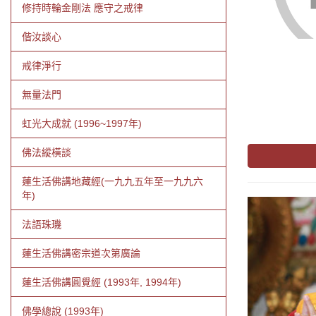
修持時輪金剛法 應守之戒律
偕汝談心
戒律淨行
無量法門
虹光大成就 (1996~1997年)
佛法縱橫談
蓮生活佛講地藏經(一九九五年至一九九六
年)
法語珠璣
蓮生活佛講密宗道次第廣論
蓮生活佛講圓覺經 (1993年, 1994年)
佛學總說 (1993年)