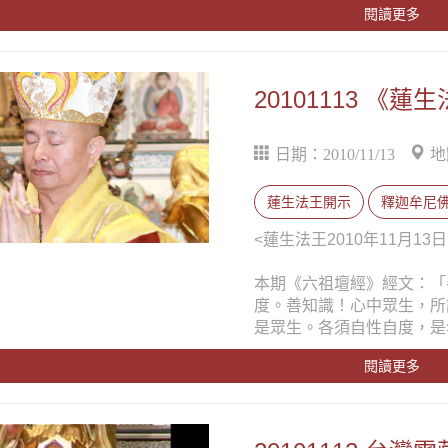
閱讀更多
20101113 
日期：2010/11/13
地
蓮生法王開示
釋迦牟尼
<蓮生法王2010年11月
本期《六祖壇經》經文：「
度。善知識！心中眾生，所
是眾生。各須自性自度，是
閱讀更多