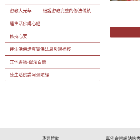
密教大光華 —— 細說密教完整的修法儀軌
蓮生活佛講心經
修持心要
蓮生活佛講真實佛法息災賜福經
其他書籍-密法百問
蓮生活佛講阿彌陀經
我要贊助
真佛宗資訊站臉